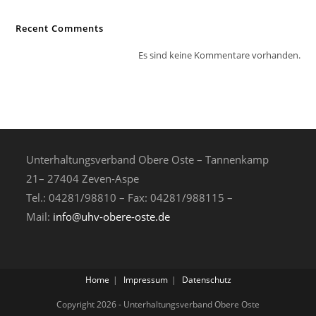
Recent Comments
Es sind keine Kommentare vorhanden.
Unterhaltungsverband Obere Oste – Tannenkamp
21– 27404 Zeven-Aspe
Tel.: 04281/98810 – Fax: 04281/988115 –
Mail:
info@uhv-obere-oste.de
Home
Impressum
Datenschutz
Copyright 2026 - Unterhaltungsverband Obere Oste