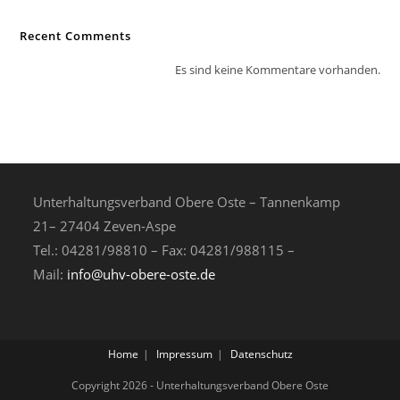
Recent Comments
Es sind keine Kommentare vorhanden.
Unterhaltungsverband Obere Oste – Tannenkamp
21– 27404 Zeven-Aspe
Tel.: 04281/98810 – Fax: 04281/988115 –
Mail:
info@uhv-obere-oste.de
Home
Impressum
Datenschutz
Copyright 2026 - Unterhaltungsverband Obere Oste